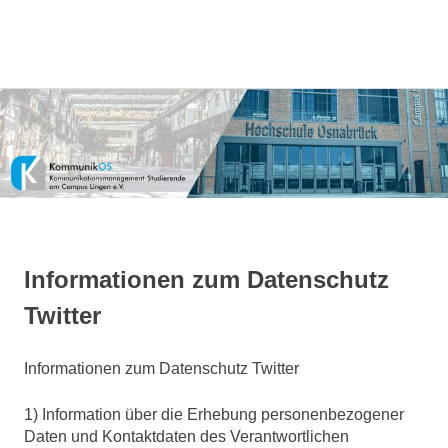
Kommunikationsmanagement-
KommunikOS
Studierende
am
Zum
Campus
Inhalt
Lingen
springen
e.V.
Informationen zum Datenschutz
Twitter
Informationen zum Datenschutz Twitter
1) Information über die Erhebung personenbezogener
Daten und Kontaktdaten des Verantwortlichen