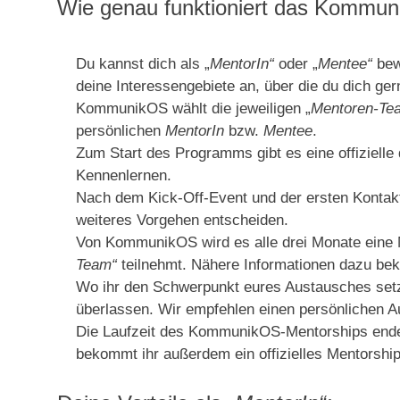
Wie genau funktioniert das Kommu
Du kannst dich als „
MentorIn“
oder „
Mentee“
bew
deine Interessengebiete an, über die du dich ge
KommunikOS wählt die jeweiligen „
Mentoren-Te
persönlichen
MentorIn
bzw.
Mentee
.
Zum Start des Programms gibt es eine offizielle
Kennenlernen.
Nach dem Kick-Off-Event und der ersten Kontakt
weiteres Vorgehen entscheiden.
Von KommunikOS wird es alle drei Monate eine M
Team“
teilnehmt. Nähere Informationen dazu beko
Wo ihr den Schwerpunkt eures Austausches setzt 
überlassen. Wir empfehlen einen persönlichen
Die Laufzeit des KommunikOS-Mentorships endet
bekommt ihr außerdem ein offizielles Mentorship-