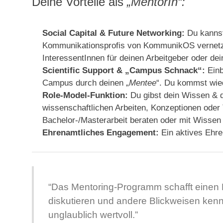
Deine Vorteile als
„MentorIn“:
Social Capital & Future Networking:
Du kannst
Kommunikationsprofis von KommunikOS vernetzen
InteressentInnen für deinen Arbeitgeber oder dei
Scientific Support & „Campus Schnack“:
Einb
Campus durch deinen „
Mentee
“. Du kommst wie
Role-Model-Funktion:
Du gibst dein Wissen & 
wissenschaftlichen Arbeiten, Konzeptionen oder
Bachelor-/Masterarbeit beraten oder mit Wisse
Ehrenamtliches Engagement:
Ein aktives Ehr
“Das Mentoring-Programm schafft einen
diskutieren und andere Blickweisen ken
unglaublich wertvoll.”