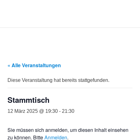
Kommunikationsmanagement-
MENÜ
KommunikOS
Studierende
am
Zum
Campus
Inhalt
Lingen
springen
e.V.
« Alle Veranstaltungen
Diese Veranstaltung hat bereits stattgefunden.
Stammtisch
12 März 2025 @ 19:30
-
21:30
Sie müssen sich anmelden, um diesen Inhalt einsehen
zu können. Bitte
Anmelden
.