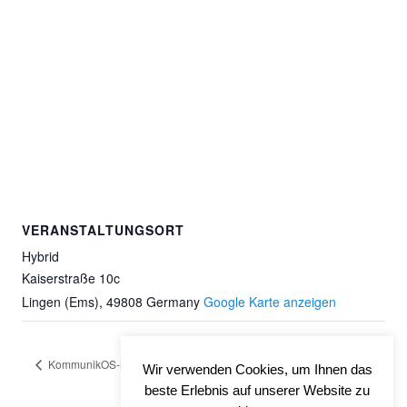
VERANSTALTUNGSORT
Hybrid
Kaiserstraße 10c
Lingen (Ems)
,
49808
Germany
Google Karte anzeigen
KommunikOS-Mentorship Kick-Off (Fällt aus)
Vorstandssitzung
Wir verwenden Cookies, um Ihnen das
beste Erlebnis auf unserer Website zu