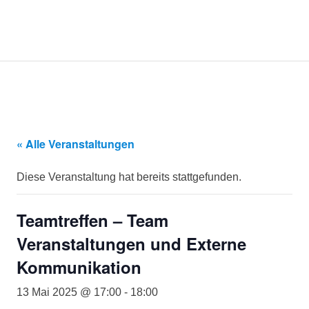
Kommunikationsmanagement-
MENÜ
KommunikOS
Studierende
am
Zum
Campus
Inhalt
Lingen
springen
e.V.
« Alle Veranstaltungen
Diese Veranstaltung hat bereits stattgefunden.
Teamtreffen – Team
Veranstaltungen und Externe
Kommunikation
13 Mai 2025 @ 17:00
-
18:00