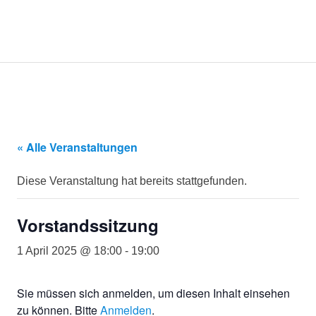
Kommunikationsmanagement-
MENÜ
KommunikOS
Studierende
am
Zum
Campus
Inhalt
Lingen
springen
e.V.
« Alle Veranstaltungen
Diese Veranstaltung hat bereits stattgefunden.
Vorstandssitzung
1 April 2025 @ 18:00
-
19:00
Sie müssen sich anmelden, um diesen Inhalt einsehen
zu können. Bitte
Anmelden
.