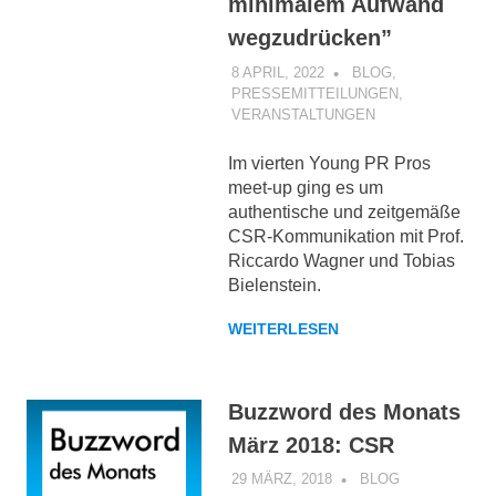
minimalem Aufwand
wegzudrücken”
8 APRIL, 2022
KOMMUNIKOS
BLOG
,
PRESSEMITTEILUNGEN
,
VERANSTALTUNGEN
Im vierten Young PR Pros
meet-up ging es um
authentische und zeitgemäße
CSR-Kommunikation mit Prof.
Riccardo Wagner und Tobias
Bielenstein.
WEITERLESEN
Buzzword des Monats
März 2018: CSR
29 MÄRZ, 2018
KOMMUNIKOS
BLOG