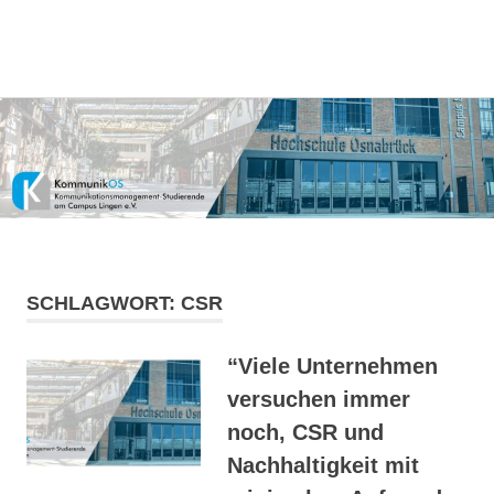
Kommunikationsmanagement-
MENÜ
KommunikOS
Studierende
am
Zum
Campus
Inhalt
Lingen
springen
e.V.
SCHLAGWORT:
CSR
“Viele Unternehmen
versuchen immer
noch, CSR und
Nachhaltigkeit mit