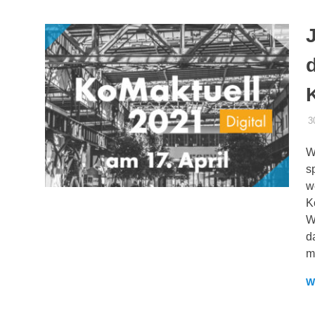
3
W
s
w
K
W
d
m
W