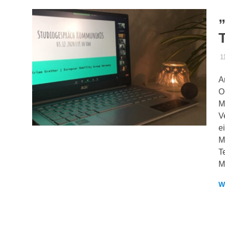
1
A
O
M
V
e
M
T
M
W