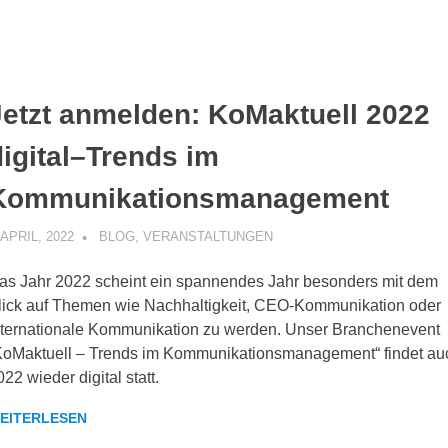
Jetzt anmelden: KoMaktuell 2022
digital–Trends im
Kommunikationsmanagement
 APRIL, 2022
KOMMUNIKOS
BLOG
,
VERANSTALTUNGEN
as Jahr 2022 scheint ein spannendes Jahr besonders mit dem
lick auf Themen wie Nachhaltigkeit, CEO-Kommunikation oder
nternationale Kommunikation zu werden. Unser Branchenevent
KoMaktuell – Trends im Kommunikationsmanagement“ findet au
022 wieder digital statt.
EITERLESEN