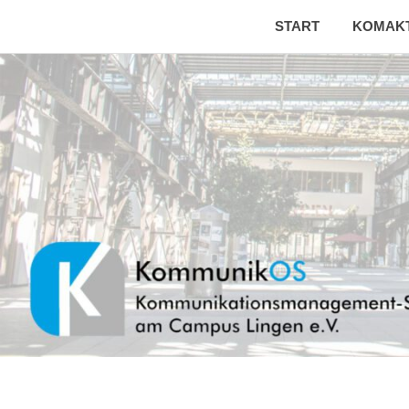
START
KOMAK
Kommunikationsmanagement-
KommunikOS
Studierende
Zum
am
Inhalt
Campus
springen
Lingen
e.V.