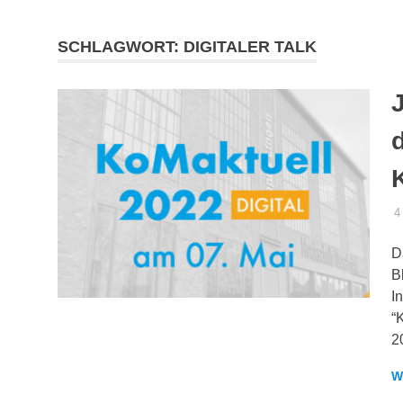
SCHLAGWORT:
DIGITALER TALK
4
D
B
I
“
2
W