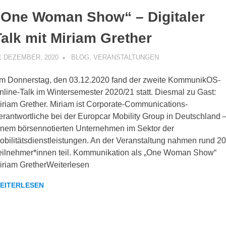
„One Woman Show“ – Digitaler
Talk mit Miriam Grether
1 DEZEMBER, 2020
KOMMUNIKOS
BLOG
,
VERANSTALTUNGEN
m Donnerstag, den 03.12.2020 fand der zweite KommunikOS-
nline-Talk im Wintersemester 2020/21 statt. Diesmal zu Gast:
iriam Grether. Miriam ist Corporate-Communications-
erantwortliche bei der Europcar Mobility Group in Deutschland 
inem börsennotierten Unternehmen im Sektor der
obilitätsdienstleistungen. An der Veranstaltung nahmen rund 2
eilnehmer*innen teil. Kommunikation als „One Woman Show“
iriam GretherWeiterlesen
EITERLESEN