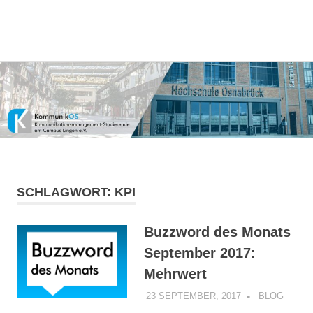
Kommunikationsmanagement-
MENÜ
KommunikOS
Studierende
am
Zum
Campus
Inhalt
Lingen
springen
e.V.
SCHLAGWORT:
KPI
Buzzword des Monats
September 2017:
Mehrwert
23 SEPTEMBER, 2017
KOMMUNIKO
BLOG