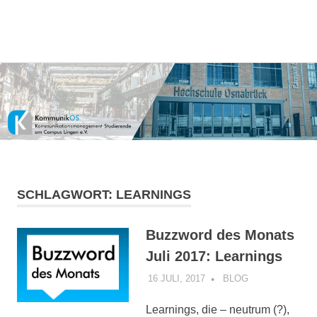
Kommunikationsmanagement-
MENÜ
KommunikOS
Studierende
am
Zum
Campus
Inhalt
Lingen
springen
e.V.
SCHLAGWORT:
LEARNINGS
Buzzword des Monats
Juli 2017: Learnings
16 JULI, 2017
KOMMUNIKOS
BLOG
Learnings, die – neutrum (?),