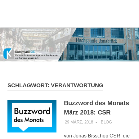
Kommunikationsmanagement-
MENÜ
KommunikOS
Studierende
am
Zum
Campus
Inhalt
Lingen
springen
e.V.
SCHLAGWORT:
VERANTWORTUNG
Buzzword des Monats
März 2018: CSR
29 MÄRZ, 2018
KOMMUNIKOS
BLOG
von Jonas Bisschop CSR, die