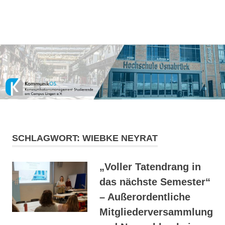
Kommunikationsmanagement-
MENÜ
KommunikOS
Studierende
am
Zum
Campus
Inhalt
Lingen
springen
e.V.
SCHLAGWORT:
WIEBKE NEYRAT
„Voller Tatendrang in
das nächste Semester“
– Außerordentliche
Mitgliederversammlung