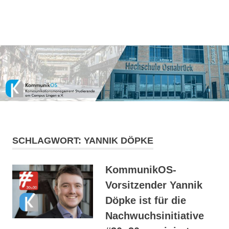
Kommunikationsmanagement-
MENÜ
KommunikOS
Studierende
am
Zum
Campus
Inhalt
Lingen
springen
e.V.
SCHLAGWORT:
YANNIK DÖPKE
KommunikOS-
Vorsitzender Yannik
Döpke ist für die
Nachwuchsinitiative