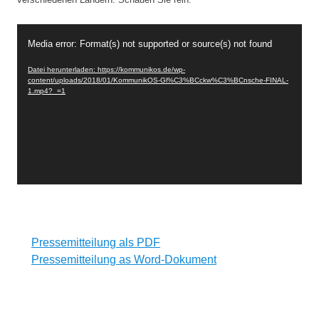
Video-
Media error: Format(s) not supported or source(s) not found
Player
Datei herunterladen: https://kommunikos.de/wp-
content/uploads/2018/01/KommunikOS-Gl%C3%BCckw%C3%BCnsche-FINAL-
1.mp4?_=1
Pressemitteilung als PDF
Pressemitteilung as Word-Dokument
Einjähriges
Geburtstag