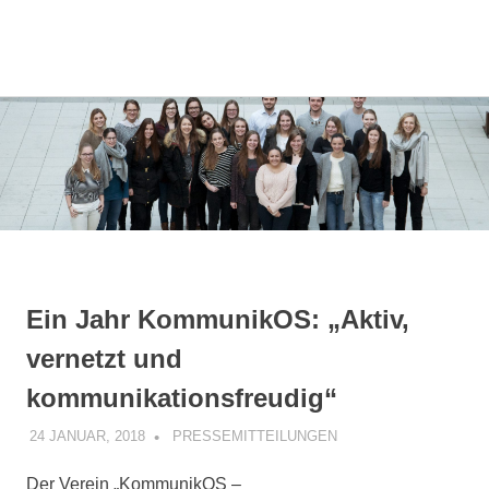
Kommunikationsmanagement-
MENÜ
KommunikOS
Studierende
am
Zum
Campus
Inhalt
Lingen
springen
e.V.
Ein Jahr KommunikOS: „Aktiv,
vernetzt und
kommunikationsfreudig“
24 JANUAR, 2018
KOMMUNIKOS
PRESSEMITTEILUNGEN
Der Verein „KommunikOS –