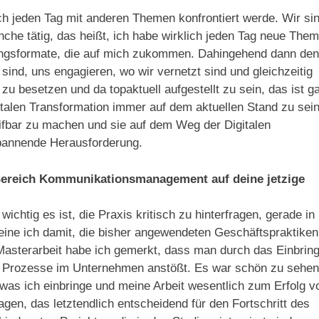
ch jeden Tag mit anderen Themen konfrontiert werde. Wir si
ranche tätig, das heißt, ich habe wirklich jeden Tag neue The
ngsformate, die auf mich zukommen. Dahingehend dann den
 sind, uns engagieren, wo wir vernetzt sind und gleichzeitig
u besetzen und da topaktuell aufgestellt zu sein, das ist g
italen Transformation immer auf dem aktuellen Stand zu sei
ifbar zu machen und sie auf dem Weg der Digitalen
 spannende Herausforderung.
 Bereich Kommunikationsmanagement auf deine jetzige
wichtig es ist, die Praxis kritisch zu hinterfragen, gerade in
 meine ich damit, die bisher angewendeten Geschäftspraktiken
 Masterarbeit habe ich gemerkt, dass man durch das Einbrin
ue Prozesse im Unternehmen anstößt. Es war schön zu sehen
was ich einbringe und meine Arbeit wesentlich zum Erfolg v
agen, das letztendlich entscheidend für den Fortschritt des