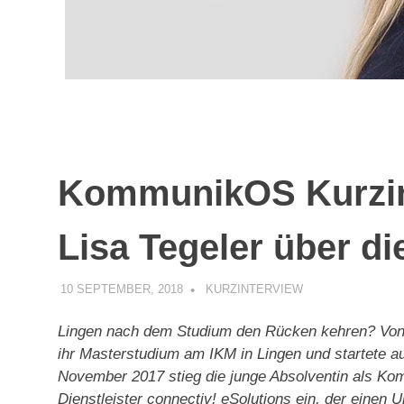
KommunikOS Kurzin
Lisa Tegeler über d
10 SEPTEMBER, 2018
KOMMUNIKOS
KURZINTERVIEW
Lingen nach dem Studium den Rücken kehren? Von w
ihr Masterstudium am IKM in Lingen und startete a
November 2017 stieg die junge Absolventin als Ko
Dienstleister connectiv! eSolutions ein, der eine