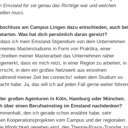
 im Emsland für sie genau das Richtige war und welchen
tellen muss.
bschluss am Campus Lingen dazu entschieden, auch be
tarten. Was hat dich persönlich daran gereizt?
h, dass ich mein Emsland-Stipendium von dem Unternehmen
 meines Masterstudiums in Form von Praktika, einer
chreiben meiner Masterarbeit das Unternehmen näher
gemerkt, dass es mich reizt, in einer Region zu arbeiten, in
rrscht, in dem ein großes Netzwerk aus einzelnen
ährend meiner Zeit bei connectiv! neben dem Studium so
acht habe: Ja, das will ich auf jeden Fall gerne weiter führen
r der großen Agenturen in Köln, Hamburg oder München.
ch über einen Berufseinstieg im Emsland nachdenken?
ammenhalt, den ich gerade schon erwähnt habe, sehr
elen Kooperationsprojekten vom Campus und der regionalen
ie Möglichkeit gegeben wird, den Theorie-Praxis-Transfer z