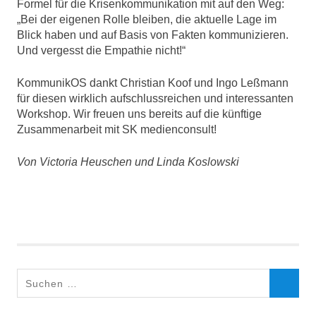
Formel für die Krisenkommunikation mit auf den Weg:
„Bei der eigenen Rolle bleiben, die aktuelle Lage im
Blick haben und auf Basis von Fakten kommunizieren.
Und vergesst die Empathie nicht!“
KommunikOS dankt Christian Koof und Ingo Leßmann
für diesen wirklich aufschlussreichen und interessanten
Workshop. Wir freuen uns bereits auf die künftige
Zusammenarbeit mit SK medienconsult!
Von Victoria Heuschen und Linda Koslowski
Krise
Krisenkommunikation
Medien
Medienconsult
Suchen
Presse
SUCHEN
nach:
SK