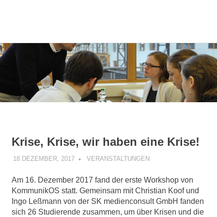
Kommunikationsmanagement-
MENÜ
KommunikOS
Studierende
am
Zum
Campus
Inhalt
Lingen
springen
e.V.
Krise, Krise, wir haben eine Krise!
18 DEZEMBER, 2017
KOMMUNIKOS
VERANSTALTUNGEN
Am 16. Dezember 2017 fand der erste Workshop von
KommunikOS statt. Gemeinsam mit Christian Koof und
Ingo Leßmann von der SK medienconsult GmbH fanden
sich 26 Studierende zusammen, um über Krisen und die