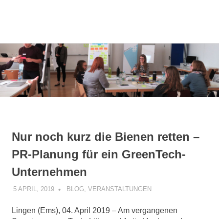
Kommunikationsmanagement-
MENÜ
KommunikOS
Studierende
am
Zum
Campus
Inhalt
Lingen
springen
e.V.
Nur noch kurz die Bienen retten –
PR-Planung für ein GreenTech-
Unternehmen
5 APRIL, 2019
KOMMUNIKOS
BLOG
,
VERANSTALTUNGEN
Lingen (Ems), 04. April 2019 – Am vergangenen