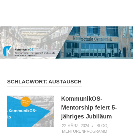
Kommunikationsmanagement-
MENÜ
KommunikOS
Studierende
am
Zum
Campus
Inhalt
Lingen
springen
e.V.
SCHLAGWORT:
AUSTAUSCH
KommunikOS-
Mentorship feiert 5-
jähriges Jubiläum
22 MÄRZ, 2024
KOMMUNIKOS
BLOG
,
MENTORENPROGRAMM