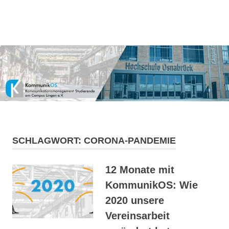
Kommunikationsmanagement-
MENÜ
KommunikOS
Studierende
am
Zum
Campus
Inhalt
Lingen
springen
e.V.
SCHLAGWORT:
CORONA-PANDEMIE
12 Monate mit
KommunikOS: Wie
2020 unsere
Vereinsarbeit