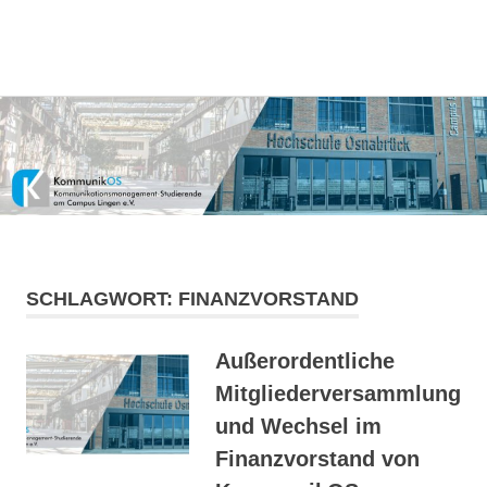
Kommunikationsmanagement-
MENÜ
KommunikOS
Studierende
am
Zum
Campus
Inhalt
Lingen
springen
e.V.
SCHLAGWORT:
FINANZVORSTAND
Außerordentliche
Mitgliederversammlung
und Wechsel im
Finanzvorstand von