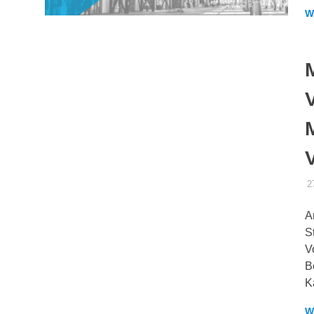
W
2
A
S
V
B
K
W