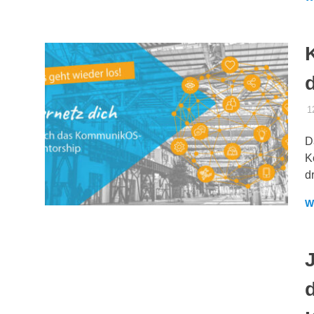
1
D
K
d
W