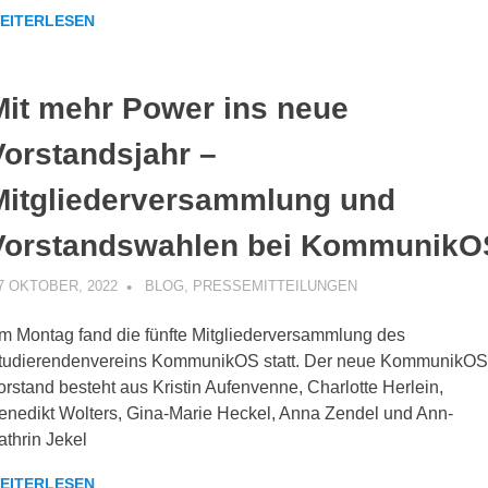
EITERLESEN
Mit mehr Power ins neue
Vorstandsjahr –
Mitgliederversammlung und
Vorstandswahlen bei KommunikO
7 OKTOBER, 2022
KOMMUNIKOS
BLOG
,
PRESSEMITTEILUNGEN
m Montag fand die fünfte Mitgliederversammlung des
tudierendenvereins KommunikOS statt. Der neue KommunikOS
orstand besteht aus Kristin Aufenvenne, Charlotte Herlein,
enedikt Wolters, Gina-Marie Heckel, Anna Zendel und Ann-
athrin Jekel
EITERLESEN