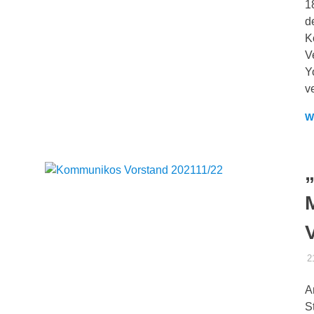
1
d
K
V
Y
v
W
2
A
S