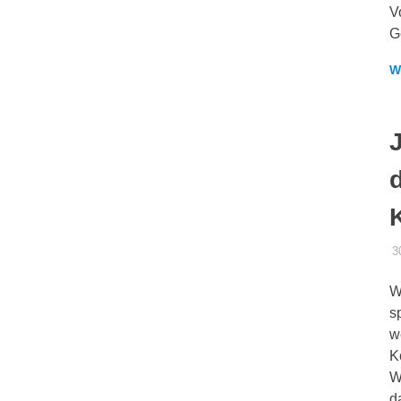
V
G
W
3
W
s
w
K
W
d