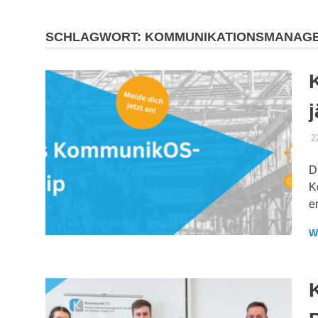
SCHLAGWORT:
KOMMUNIKATIONSMANAG
2
D
K
e
W