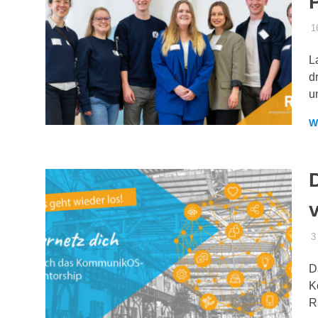
1
L
d
u
W
v
3
D
K
R