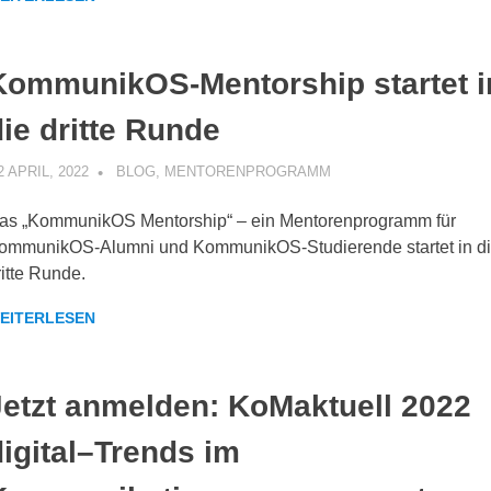
KommunikOS-Mentorship startet i
die dritte Runde
2 APRIL, 2022
KOMMUNIKOS
BLOG
,
MENTORENPROGRAMM
as „KommunikOS Mentorship“ – ein Mentorenprogramm für
ommunikOS-Alumni und KommunikOS-Studierende startet in d
ritte Runde.
EITERLESEN
Jetzt anmelden: KoMaktuell 2022
digital–Trends im