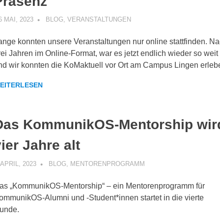
Präsenz
6 MAI, 2023
KOMMUNIKOS
BLOG
,
VERANSTALTUNGEN
ange konnten unsere Veranstaltungen nur online stattfinden. N
rei Jahren im Online-Format, war es jetzt endlich wieder so weit
nd wir konnten die KoMaktuell vor Ort am Campus Lingen erleb
EITERLESEN
Das KommunikOS-Mentorship wir
ier Jahre alt
 APRIL, 2023
KOMMUNIKOS
BLOG
,
MENTORENPROGRAMM
as „KommunikOS-Mentorship“ – ein Mentorenprogramm für
ommunikOS-Alumni und -Student*innen startet in die vierte
unde.