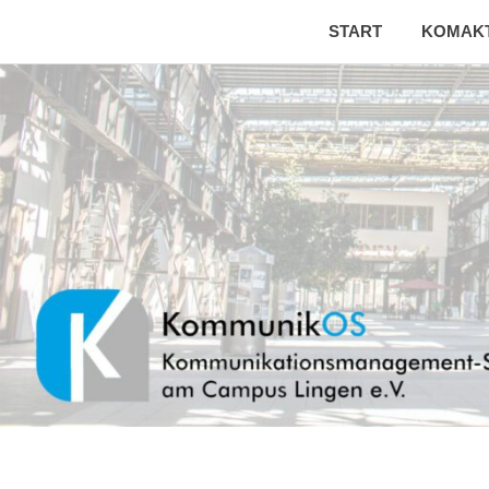
START
KOMAK
Kommunikationsmanagement-
KommunikOS
Studierende
Zum
am
Inhalt
Campus
springen
Lingen
e.V.