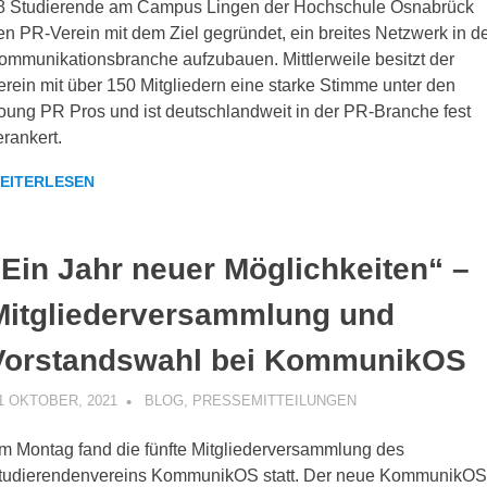
8 Studierende am Campus Lingen der Hochschule Osnabrück
en PR-Verein mit dem Ziel gegründet, ein breites Netzwerk in d
ommunikationsbranche aufzubauen. Mittlerweile besitzt der
erein mit über 150 Mitgliedern eine starke Stimme unter den
oung PR Pros und ist deutschlandweit in der PR-Branche fest
erankert.
EITERLESEN
„Ein Jahr neuer Möglichkeiten“ –
Mitgliederversammlung und
Vorstandswahl bei KommunikOS
1 OKTOBER, 2021
KOMMUNIKOS
BLOG
,
PRESSEMITTEILUNGEN
m Montag fand die fünfte Mitgliederversammlung des
tudierendenvereins KommunikOS statt. Der neue KommunikOS