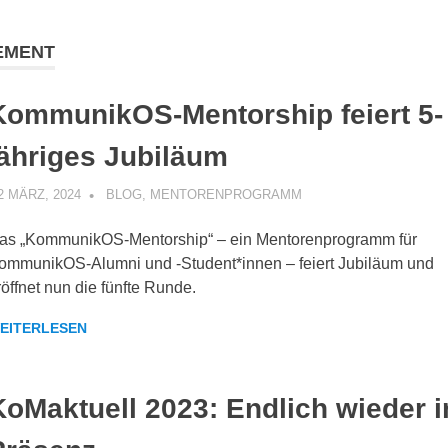
EMENT
KommunikOS-Mentorship feiert 5-
jähriges Jubiläum
2 MÄRZ, 2024
KOMMUNIKOS
BLOG
,
MENTORENPROGRAMM
as „KommunikOS-Mentorship“ – ein Mentorenprogramm für
ommunikOS-Alumni und -Student*innen – feiert Jubiläum und
röffnet nun die fünfte Runde.
EITERLESEN
KoMaktuell 2023: Endlich wieder i