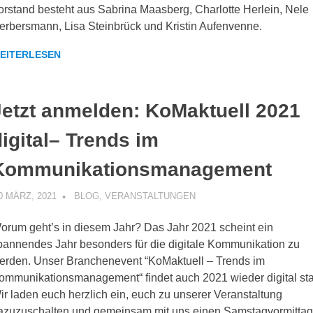
orstand besteht aus Sabrina Maasberg, Charlotte Herlein, Nele
erbersmann, Lisa Steinbrück und Kristin Aufenvenne.
EITERLESEN
Jetzt anmelden: KoMaktuell 2021
digital– Trends im
Kommunikationsmanagement
0 MÄRZ, 2021
KOMMUNIKOS
BLOG
,
VERANSTALTUNGEN
orum geht’s in diesem Jahr? Das Jahr 2021 scheint ein
pannendes Jahr besonders für die digitale Kommunikation zu
erden. Unser Branchenevent “KoMaktuell – Trends im
ommunikationsmanagement“ findet auch 2021 wieder digital stat
ir laden euch herzlich ein, euch zu unserer Veranstaltung
azuzuschalten und gemeinsam mit uns einen Samstagvormitta