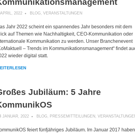
Kommunikationsmanagement
 APRIL, 2022
KOMMUNIKOS
BLOG
,
VERANSTALTUNGEN
as Jahr 2022 scheint ein spannendes Jahr besonders mit dem
lick auf Themen wie Nachhaltigkeit, CEO-Kommunikation oder
nternationale Kommunikation zu werden. Unser Branchenevent
KoMaktuell – Trends im Kommunikationsmanagement“ findet au
022 wieder digital statt.
EITERLESEN
Großes Jubiläum: 5 Jahre
KommunikOS
4 JANUAR, 2022
KOMMUNIKOS
BLOG
,
PRESSEMITTEILUNGEN
,
VERANSTALTUNGE
ommunikOS feiert fünfjähriges Jubiläum. Im Januar 2017 habe